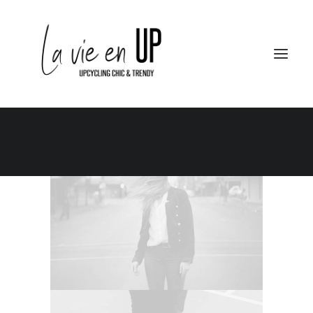
Le Club
Le City – Le Berlin
Le School